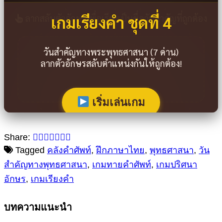
เกมเรียงคำ ชุดที่ 4
ลากสลับตัวอักษรเพื่อเรียงเป็นชื่อวันสำคัญที่ถูกต้อง
วันสำคัญทางพระพุทธศาสนา (7 ด่าน)
ลากตัวอักษรสลับตำแหน่งกันให้ถูกต้อง!
เริ่มเล่นเกม
Share:
Tagged
คลังคำศัพท์
,
ฝึกภาษาไทย
,
พุทธศาสนา
,
วัน
สำคัญทางพุทธศาสนา
,
เกมทายคำศัพท์
,
เกมปริศนา
อักษร
,
เกมเรียงคำ
บทความแนะนำ