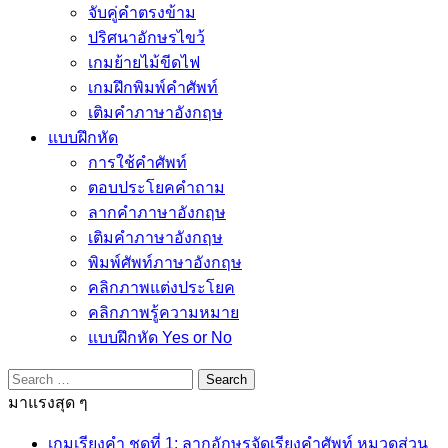
จับคู่คำตรงข้าม
ปริศนาอักษรไขว้
เกมย้ายไม้ขีดไฟ
เกมฝึกพิมพ์คำศัพท์
เติมคำภาษาอังกฤษ
แบบฝึกหัด
การใช้คำศัพท์
ตอบประโยคคำถาม
ลากคำภาษาอังกฤษ
เติมคำภาษาอังกฤษ
พิมพ์ศัพท์ภาษาอังกฤษ
คลิกภาพแต่งประโยค
คลิกภาพรู้ความหมาย
แบบฝึกหัด Yes or No
Search
for:
มาแรงสุด ๆ
เกมเรียงคำ ชุดที่ 1: ลากอักษรจัดเรียงคำศัพท์ หมวดส่วน