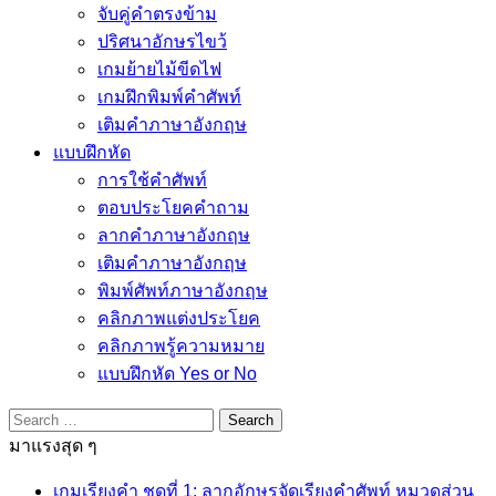
จับคู่คำตรงข้าม
ปริศนาอักษรไขว้
เกมย้ายไม้ขีดไฟ
เกมฝึกพิมพ์คำศัพท์
เติมคำภาษาอังกฤษ
แบบฝึกหัด
การใช้คำศัพท์
ตอบประโยคคำถาม
ลากคำภาษาอังกฤษ
เติมคำภาษาอังกฤษ
พิมพ์ศัพท์ภาษาอังกฤษ
คลิกภาพแต่งประโยค
คลิกภาพรู้ความหมาย
แบบฝึกหัด Yes or No
Search
for:
มาแรงสุด ๆ
เกมเรียงคำ ชุดที่ 1: ลากอักษรจัดเรียงคำศัพท์ หมวดส่วน