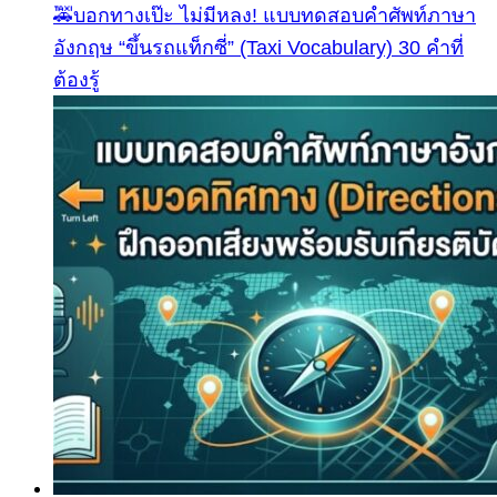
🚕บอกทางเป๊ะ ไม่มีหลง! แบบทดสอบคำศัพท์ภาษา
อังกฤษ “ขึ้นรถแท็กซี่” (Taxi Vocabulary) 30 คำที่
ต้องรู้