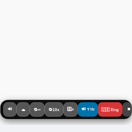
🔊
3️⃣x
⏹️
🔊 รวม
🐢
🔁∞
🔁10x
🇺🇸 Eng