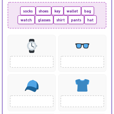
socks
shoes
key
wallet
bag
watch
glasses
shirt
pants
hat