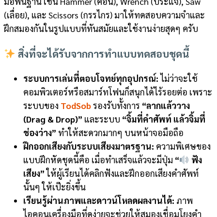
มือพื้นฐาน เช่น Hammer (ค้อน), Wrench (ประแจ), Saw
(เลื่อย), และ Scissors (กรรไกร) มาให้ทดสอบความจำและ
ฝึกสมองกันในรูปแบบที่ทันสมัยและใช้งานง่ายสุดๆ ครับ
สิ่งที่จะได้รับจากการทำแบบทดสอบชุดนี้
ระบบการเล่นที่ตอบโจทย์ทุกอุปกรณ์:
ไม่ว่าจะใช้
คอมพิวเตอร์หรือสมาร์ทโฟนก็สนุกได้ไร้รอยต่อ เพราะ
ระบบของ
TodSob
รองรับทั้งการ
“ลากแล้ววาง
(Drag & Drop)”
และระบบ
“จิ้มที่คำศัพท์ แล้วจิ้มที่
ช่องว่าง”
ทำให้สะดวกมากๆ บนหน้าจอมือถือ
ฝึกออกเสียงกับระบบเสียงมาตรฐาน:
ความพิเศษของ
แบบฝึกหัดชุดนี้คือ เมื่อทำเสร็จแล้วจะมีปุ่ม
“
ฟัง
เสียง”
ให้ผู้เรียนได้คลิกฟังและฝึกออกเสียงคำศัพท์
นั้นๆ ให้เป๊ะยิ่งขึ้น
เรียนรู้ผ่านภาพและดาวน์โหลดผลงานได้:
ภาพ
ไอคอนเครื่องมือที่ดูง่ายจะช่วยให้สมองเชื่อมโยงคำ