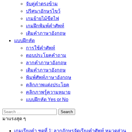
จับคู่คำตรงข้าม
ปริศนาอักษรไขว้
เกมย้ายไม้ขีดไฟ
เกมฝึกพิมพ์คำศัพท์
เติมคำภาษาอังกฤษ
แบบฝึกหัด
การใช้คำศัพท์
ตอบประโยคคำถาม
ลากคำภาษาอังกฤษ
เติมคำภาษาอังกฤษ
พิมพ์ศัพท์ภาษาอังกฤษ
คลิกภาพแต่งประโยค
คลิกภาพรู้ความหมาย
แบบฝึกหัด Yes or No
Search
for:
มาแรงสุด ๆ
เกมเรียงคำ ชุดที่ 1: ลากอักษรจัดเรียงคำศัพท์ หมวดส่วน