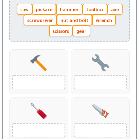
saw
pickaxe
hammer
toolbox
axe
screwdriver
nut and bolt
wrench
scissors
gear