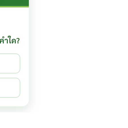
อคำใด?