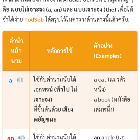
คือ
แบบไม่เจาะจง (a, an)
และ
แบบเจาะจง (the)
เพื่อให้
จำได้ง่าย
TodSob
ได้สรุปไว้ในตารางด้านล่างนี้แล้วครับ:
คำนำ
ตัวอย่าง
หน้า
หลักการใช้
(Examples)
นาม
ใช้กับคำนามนับได้
a
cat (แมวตัว
a
เอกพจน์
(ทั่วไป ไม่
หนึ่ง)
เจาะจง)
a
book (หนังสือ
ที่ขึ้นต้นด้วย
เสียง
เล่มหนึ่ง)
พยัญชนะ
ใช้กับคำนามนับได้
an
apple (แอ
an