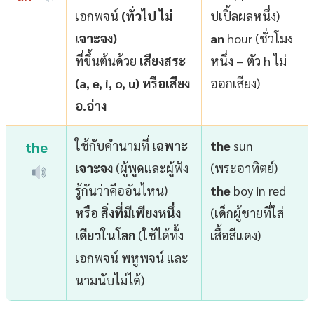
เอกพจน์
(ทั่วไป ไม่
ปเปิ้ลผลหนึ่ง)
เจาะจง)
an
hour (ชั่วโมง
ที่ขึ้นต้นด้วย
เสียงสระ
หนึ่ง – ตัว h ไม่
(a, e, i, o, u) หรือเสียง
ออกเสียง)
อ.อ่าง
ใช้กับคำนามที่
เฉพาะ
the
sun
the
เจาะจง
(ผู้พูดและผู้ฟัง
(พระอาทิตย์)
รู้กันว่าคืออันไหน)
the
boy in red
หรือ
สิ่งที่มีเพียงหนึ่ง
(เด็กผู้ชายที่ใส่
เดียวในโลก
(ใช้ได้ทั้ง
เสื้อสีแดง)
เอกพจน์ พหูพจน์ และ
นามนับไม่ได้)