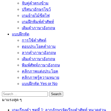
จับคู่คำตรงข้าม
ปริศนาอักษรไขว้
เกมย้ายไม้ขีดไฟ
เกมฝึกพิมพ์คำศัพท์
เติมคำภาษาอังกฤษ
แบบฝึกหัด
การใช้คำศัพท์
ตอบประโยคคำถาม
ลากคำภาษาอังกฤษ
เติมคำภาษาอังกฤษ
พิมพ์ศัพท์ภาษาอังกฤษ
คลิกภาพแต่งประโยค
คลิกภาพรู้ความหมาย
แบบฝึกหัด Yes or No
Search
for:
มาแรงสุด ๆ
เกมเรียงคำ ชุดที่ 1: ลากอักษรจัดเรียงคำศัพท์ หมวดส่วน