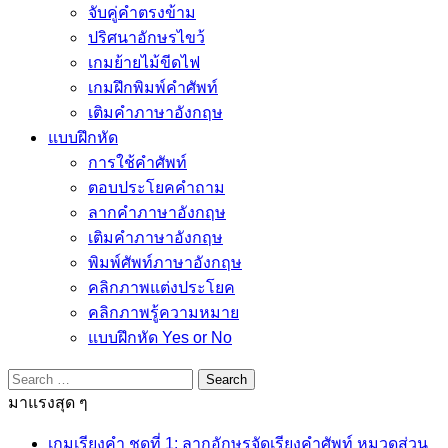
จับคู่คำตรงข้าม
ปริศนาอักษรไขว้
เกมย้ายไม้ขีดไฟ
เกมฝึกพิมพ์คำศัพท์
เติมคำภาษาอังกฤษ
แบบฝึกหัด
การใช้คำศัพท์
ตอบประโยคคำถาม
ลากคำภาษาอังกฤษ
เติมคำภาษาอังกฤษ
พิมพ์ศัพท์ภาษาอังกฤษ
คลิกภาพแต่งประโยค
คลิกภาพรู้ความหมาย
แบบฝึกหัด Yes or No
Search
for:
มาแรงสุด ๆ
เกมเรียงคำ ชุดที่ 1: ลากอักษรจัดเรียงคำศัพท์ หมวดส่วน