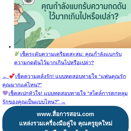
เช็คระดับความเครียดสะสม: คุณกำลังแบกรับ
ความกดดันไว้มากเกินไปหรือเปล่า?
←
เช็คความคลั่งรัก! แบบทดสอบทายใจ “แฟนคุณรัก
แนะแนว
คุณมากแค่ไหน?”
เรื่อง
เช็คสเปกหัวใจ! แบบทดสอบทายใจ “สไตล์การตกหลุม
รักของคุณเป็นแบบไหน?” →
www.สื่อการสอน.com
แหล่งรวมเครื่องมือคู่ใจ คุณครูยุคใหม่