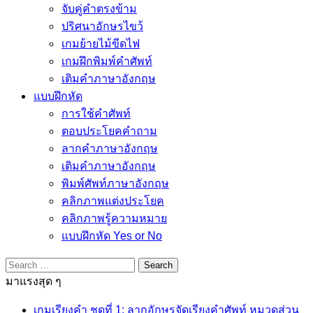
จับคู่คำตรงข้าม
ปริศนาอักษรไขว้
เกมย้ายไม้ขีดไฟ
เกมฝึกพิมพ์คำศัพท์
เติมคำภาษาอังกฤษ
แบบฝึกหัด
การใช้คำศัพท์
ตอบประโยคคำถาม
ลากคำภาษาอังกฤษ
เติมคำภาษาอังกฤษ
พิมพ์ศัพท์ภาษาอังกฤษ
คลิกภาพแต่งประโยค
คลิกภาพรู้ความหมาย
แบบฝึกหัด Yes or No
Search
for:
มาแรงสุด ๆ
เกมเรียงคำ ชุดที่ 1: ลากอักษรจัดเรียงคำศัพท์ หมวดส่วน