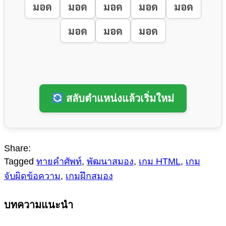
มอด
มอด
มอด
มอด
มอด
มอด
มอด
มอด
สลับตำแหน่งแล้วเริ่มใหม่
Share:
Tagged
ทายคำศัพท์
,
พัฒนาสมอง
,
เกม HTML
,
เกม
จับผิดข้อความ
,
เกมฝึกสมอง
บทความแนะนำ