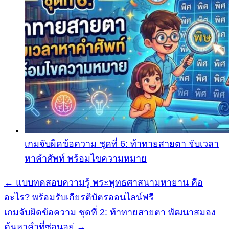
เกมจับผิดข้อความ ชุดที่ 6: ท้าทายสายตา จับเวลา
หาคำศัพท์ พร้อมไขความหมาย
← แบบทดสอบความรู้ พระพุทธศาสนามหายาน คือ
แนะแนว
อะไร? พร้อมรับเกียรติบัตรออนไลน์ฟรี
เรื่อง
เกมจับผิดข้อความ ชุดที่ 2: ท้าทายสายตา พัฒนาสมอง
ค้นหาคำที่ซ่อนอยู่ →