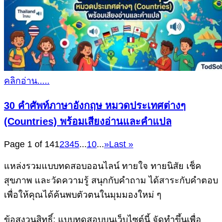
คลิกอ่าน.....
30 คำศัพท์ภาษาอังกฤษ หมวดประเทศต่างๆ
(Countries) พร้อมเสียงอ่านและคำแปล
Page 1 of 14
1
2
3
4
5
...
10
...
»
Last »
แหล่งรวมแบบทดสอบออนไลน์ ทายใจ ทายนิสัย เช็ค
สุขภาพ และวัดความรู้ สนุกกับคำถาม ได้สาระกับคำตอบ
เพื่อให้คุณได้ค้นพบตัวตนในมุมมองใหม่ ๆ
ข้อสงวนสิทธิ์: แบบทดสอบบนเว็บไซต์นี้ จัดทำขึ้นเพื่อ