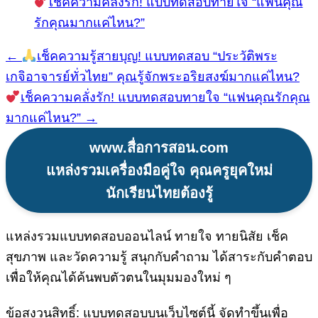
เช็คความคลั่งรัก! แบบทดสอบทายใจ “แฟนคุณ
รักคุณมากแค่ไหน?”
←
เช็คความรู้สายบุญ! แบบทดสอบ “ประวัติพระ
แนะแนว
เกจิอาจารย์ทั่วไทย” คุณรู้จักพระอริยสงฆ์มากแค่ไหน?
เรื่อง
เช็คความคลั่งรัก! แบบทดสอบทายใจ “แฟนคุณรักคุณ
มากแค่ไหน?” →
www.สื่อการสอน.com
แหล่งรวมเครื่องมือคู่ใจ คุณครูยุคใหม่
นักเรียนไทยต้องรู้
แหล่งรวมแบบทดสอบออนไลน์ ทายใจ ทายนิสัย เช็ค
สุขภาพ และวัดความรู้ สนุกกับคำถาม ได้สาระกับคำตอบ
เพื่อให้คุณได้ค้นพบตัวตนในมุมมองใหม่ ๆ
ข้อสงวนสิทธิ์: แบบทดสอบบนเว็บไซต์นี้ จัดทำขึ้นเพื่อ