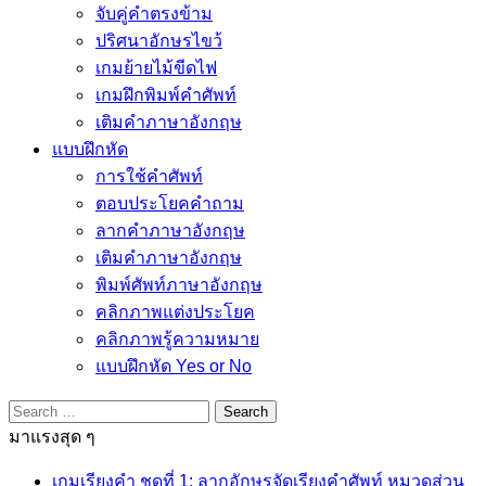
จับคู่คำตรงข้าม
ปริศนาอักษรไขว้
เกมย้ายไม้ขีดไฟ
เกมฝึกพิมพ์คำศัพท์
เติมคำภาษาอังกฤษ
แบบฝึกหัด
การใช้คำศัพท์
ตอบประโยคคำถาม
ลากคำภาษาอังกฤษ
เติมคำภาษาอังกฤษ
พิมพ์ศัพท์ภาษาอังกฤษ
คลิกภาพแต่งประโยค
คลิกภาพรู้ความหมาย
แบบฝึกหัด Yes or No
Search
for:
มาแรงสุด ๆ
เกมเรียงคำ ชุดที่ 1: ลากอักษรจัดเรียงคำศัพท์ หมวดส่วน