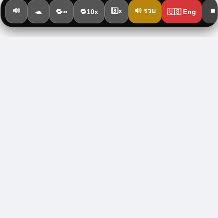
🔊
3️⃣x
⏹️
🔊 รวม
🐢
🔁∞
🔁10x
🇺🇸 Eng