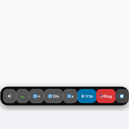
∞
10x
x
รวม
Eng