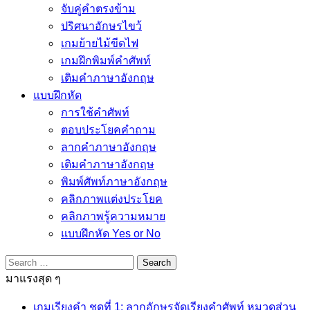
จับคู่คำตรงข้าม
ปริศนาอักษรไขว้
เกมย้ายไม้ขีดไฟ
เกมฝึกพิมพ์คำศัพท์
เติมคำภาษาอังกฤษ
แบบฝึกหัด
การใช้คำศัพท์
ตอบประโยคคำถาม
ลากคำภาษาอังกฤษ
เติมคำภาษาอังกฤษ
พิมพ์ศัพท์ภาษาอังกฤษ
คลิกภาพแต่งประโยค
คลิกภาพรู้ความหมาย
แบบฝึกหัด Yes or No
Search
for:
มาแรงสุด ๆ
เกมเรียงคำ ชุดที่ 1: ลากอักษรจัดเรียงคำศัพท์ หมวดส่วน