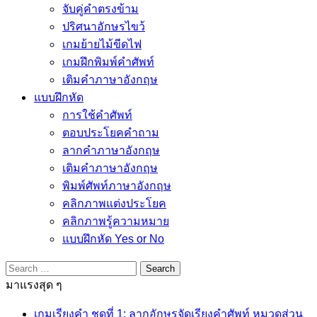
จับคู่คำตรงข้าม
ปริศนาอักษรไขว้
เกมย้ายไม้ขีดไฟ
เกมฝึกพิมพ์คำศัพท์
เติมคำภาษาอังกฤษ
แบบฝึกหัด
การใช้คำศัพท์
ตอบประโยคคำถาม
ลากคำภาษาอังกฤษ
เติมคำภาษาอังกฤษ
พิมพ์ศัพท์ภาษาอังกฤษ
คลิกภาพแต่งประโยค
คลิกภาพรู้ความหมาย
แบบฝึกหัด Yes or No
Search
for:
มาแรงสุด ๆ
เกมเรียงคำ ชุดที่ 1: ลากอักษรจัดเรียงคำศัพท์ หมวดส่วน