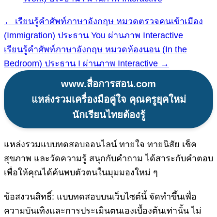
← เรียนรู้คำศัพท์ภาษาอังกฤษ หมวดตรวจคนเข้าเมือง
แนะแนว
(Immigration) ประธาน You ผ่านภาพ Interactive
เรื่อง
เรียนรู้คำศัพท์ภาษาอังกฤษ หมวดห้องนอน (In the
Bedroom) ประธาน I ผ่านภาพ Interactive →
www.สื่อการสอน.com
แหล่งรวมเครื่องมือคู่ใจ คุณครูยุคใหม่
นักเรียนไทยต้องรู้
แหล่งรวมแบบทดสอบออนไลน์ ทายใจ ทายนิสัย เช็ค
สุขภาพ และวัดความรู้ สนุกกับคำถาม ได้สาระกับคำตอบ
เพื่อให้คุณได้ค้นพบตัวตนในมุมมองใหม่ ๆ
ข้อสงวนสิทธิ์: แบบทดสอบบนเว็บไซต์นี้ จัดทำขึ้นเพื่อ
ความบันเทิงและการประเมินตนเองเบื้องต้นเท่านั้น ไม่