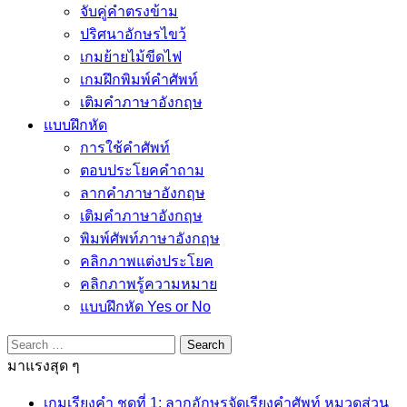
จับคู่คำตรงข้าม
ปริศนาอักษรไขว้
เกมย้ายไม้ขีดไฟ
เกมฝึกพิมพ์คำศัพท์
เติมคำภาษาอังกฤษ
แบบฝึกหัด
การใช้คำศัพท์
ตอบประโยคคำถาม
ลากคำภาษาอังกฤษ
เติมคำภาษาอังกฤษ
พิมพ์ศัพท์ภาษาอังกฤษ
คลิกภาพแต่งประโยค
คลิกภาพรู้ความหมาย
แบบฝึกหัด Yes or No
Search
for:
มาแรงสุด ๆ
เกมเรียงคำ ชุดที่ 1: ลากอักษรจัดเรียงคำศัพท์ หมวดส่วน