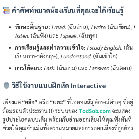
คำศัพท์หมวดห้องเรียนที่คุณจะได้เรียนรู้
ทักษะพื้นฐาน:
I read.
(ฉันอ่าน),
I write.
(ฉันเขียน),
I
listen.
(ฉันฟัง) และ
I speak.
(ฉันพูด)
การเรียนรู้และทำความเข้าใจ:
I study English.
(ฉัน
เรียนภาษาอังกฤษ),
I understand.
(ฉันเข้าใจ)
การโต้ตอบ:
I ask.
(ฉันถาม) และ
I answer.
(ฉันตอบ)
วิธีใช้งานแบบฝึกหัด Interactive
เพียงแค่
“คลิก”
หรือ
“แตะ”
ที่ไอคอนสัญลักษณ์ต่างๆ ที่อยู่
ล้อมรอบตัวประธาน (I) ระบบของ
TodSob.com
จะแสดง
รูปประโยคแบบเต็ม พร้อมกับอ่านออกเสียงให้คุณฟังทันที
ช่วยให้คุณจำแม่นทั้งความหมายและการออกเสียงที่ถูกต้อง