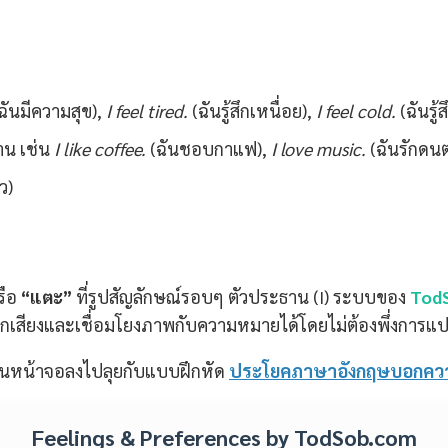
ฉันมีความสุข),
I feel tired.
(ฉันรู้สึกเหนื่อย),
I feel cold.
(ฉันรู
ราน เช่น
I like coffee.
(ฉันชอบกาแฟ),
I love music.
(ฉันรักดนต
ว)
รือ
“แตะ”
ที่รูปสัญลักษณ์รอบๆ ตัวประธาน (I) ระบบของ
Tod
ารออกเสียงและเชื่อมโยงภาพกับความหมายได้โดยไม่ต้องพึ่งก
ื่อนหน้าจอลงไปลุยกับแบบฝึกหัด
ประโยคภาษาอังกฤษบอกความ
Feelings & Preferences by TodSob.com