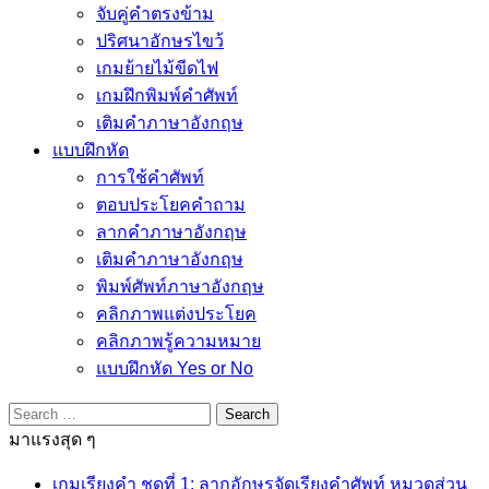
จับคู่คำตรงข้าม
ปริศนาอักษรไขว้
เกมย้ายไม้ขีดไฟ
เกมฝึกพิมพ์คำศัพท์
เติมคำภาษาอังกฤษ
แบบฝึกหัด
การใช้คำศัพท์
ตอบประโยคคำถาม
ลากคำภาษาอังกฤษ
เติมคำภาษาอังกฤษ
พิมพ์ศัพท์ภาษาอังกฤษ
คลิกภาพแต่งประโยค
คลิกภาพรู้ความหมาย
แบบฝึกหัด Yes or No
Search
for:
มาแรงสุด ๆ
เกมเรียงคำ ชุดที่ 1: ลากอักษรจัดเรียงคำศัพท์ หมวดส่วน