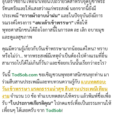
อุบลราชธานี เพื่อนำเทียนไปถวายวัดสำหรับจุดบูชาพระ
รัตนตรัยและให้แสงสว่างแก่พระสงฆ์ นอกจากนี้ยังมี
ประเพณี
“ถวายผ้าอาบน้ำฝน”
และในปัจจุบันยังมีการ
รณรงค์โครงการ
“งดเหล้าเข้าพรรษา”
เพื่อให้
พุทธศาสนิกชนได้ถือโอกาสนี้ในการลด ละ เลิก อบายมุข
และดูแลสุขภาพ
คุณมีความรู้เกี่ยวกับวันเข้าพรรษามากน้อยแค่ไหน? ทราบ
หรือไม่ว่า… หากพระสงฆ์มีเหตุจำเป็นต้องไปค้างแรมที่อื่น
สามารถไปได้ไม่เกินกี่วัน? และข้อยกเว้นนั้นเรียกว่าอะไร?
วันนี้
TodSob.com
ขอเชิญชวนพุทธศาสนิกชนทุกท่าน มา
ร่วมสืบสานประเพณีและทบทวนความรู้กับ
แบบทดสอบ:
วันเข้าพรรษา มรดกธรรมนำสุข สืบสานประเพณีเทียน
งาม
จำนวน 10 ข้อ ทำแบบทดสอบให้ครบ แล้วพิมพ์ชื่อเพื่อ
รับ
“ใบประกาศเกียรติคุณ”
ไปกดแชร์เพื่อเป็นธรรมทานให้
เพื่อนๆ ได้เลยครับ จาก
TodSob
!