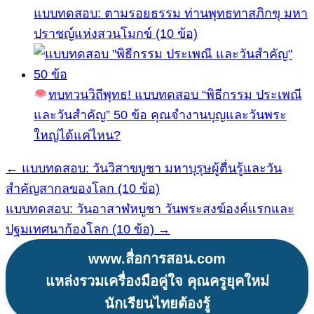
แบบทดสอบ: ตามรอยธรรม ท่านพุทธทาสภิกขุ มหา
ปราชญ์แห่งสวนโมกข์ (10 ข้อ)
ทบทวนวิถีพุทธ! แบบทดสอบ “พิธีกรรม ประเพณี
และวันสำคัญ” 50 ข้อ คุณจำงานบุญและวันพระ
ใหญ่ได้แค่ไหน?
← แบบทดสอบ: วันวิสาขบูชา มหาบุรุษผู้ตื่นรู้และวัน
แนะแนว
สำคัญสากลของโลก (10 ข้อ)
เรื่อง
แบบทดสอบ: วันอาสาฬหบูชา วันพระสงฆ์องค์แรกและ
ปฐมเทศนาก้องโลก (10 ข้อ) →
www.สื่อการสอน.com
แหล่งรวมเครื่องมือคู่ใจ คุณครูยุคใหม่
นักเรียนไทยต้องรู้