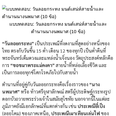
แบบทดสอบ: วันลอยกระทง มนต์เสน่ห์สายน้ำและ
ตำนานนางนพมาศ (10 ข้อ)
“วันลอยกระทง”
เป็นประเพณีที่งดงามที่สุดอย่างหนึ่งของ
ไทย ตรงกับวันขึ้น 15 ค่ำ เดือน 12 ของทุกปี เป็นค่ำคืนที่
พระจันทร์เต็มดวงและแหล่งน้ำเจิ่งนอง วัตถุประสงค์หลักคือ
การ
“ขอขมาพระแม่คงคา”
สายน้ำที่หล่อเลี้ยงชีวิต และ
เป็นการลอยทุกข์โศกโรคภัยไปกับสายน้ำ
ตำนานที่อยู่คู่กับวันลอยกระทงคือเรื่องราวของ
“นาง
นพมาศ”
หรือ ท้าวศรีจุฬาลักษณ์ สตรีผู้ประดิษฐ์กระทงรูป
ดอกบัวถวายพระร่วงเจ้าในสมัยสุโขทัย นอกจากนี้ในแต่ละ
ภูมิภาคยังมีเอกลักษณ์ที่แตกต่างกัน เช่น
ประเพณียี่เป็ง
(ลอยโคม) ของภาคเหนือ,
ประเพณีเผาเทียนเล่นไฟ
ของ