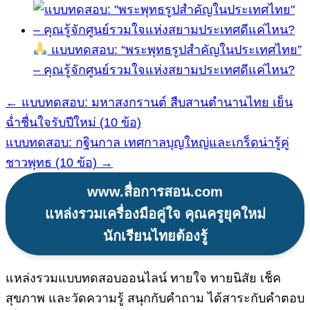
แบบทดสอบ: “พระพุทธรูปสำคัญในประเทศไทย”
– คุณรู้จักศูนย์รวมใจแห่งสยามประเทศดีแค่ไหน?
← แบบทดสอบ: มหาสงกรานต์ สืบสานตำนานไทย เย็น
แนะแนว
ฉ่ำชื่นใจรับปีใหม่ (10 ข้อ)
เรื่อง
แบบทดสอบ: กฐินกาล เทศกาลบุญใหญ่และเกร็ดน่ารู้คู่
ชาวพุทธ (10 ข้อ) →
www.สื่อการสอน.com
แหล่งรวมเครื่องมือคู่ใจ คุณครูยุคใหม่
นักเรียนไทยต้องรู้
แหล่งรวมแบบทดสอบออนไลน์ ทายใจ ทายนิสัย เช็ค
สุขภาพ และวัดความรู้ สนุกกับคำถาม ได้สาระกับคำตอบ