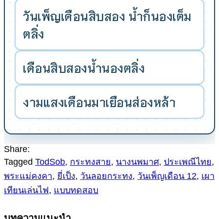
วันเพ็ญเดือนสิบสอง น้ำก็นองเต็ม
ตลิ่ง
เดือนสิบสองน้ำนองตลิ่ง
งามแสงเดือนมาเยือนส่องหล้า
Share:
Tagged
TodSob
,
กระทงสาย
,
นางนพมาศ
,
ประเพณีไทย
,
พระแม่คงคา
,
ยี่เป็ง
,
วันลอยกระทง
,
วันเพ็ญเดือน 12
,
เผา
เทียนเล่นไฟ
,
แบบทดสอบ
บทความแนะนำ