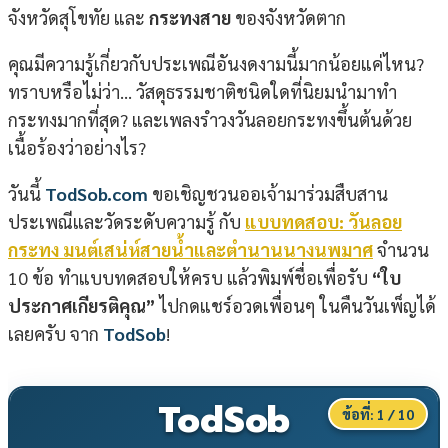
จังหวัดสุโขทัย และ
กระทงสาย
ของจังหวัดตาก
คุณมีความรู้เกี่ยวกับประเพณีอันงดงามนี้มากน้อยแค่ไหน?
ทราบหรือไม่ว่า… วัสดุธรรมชาติชนิดใดที่นิยมนำมาทำ
กระทงมากที่สุด? และเพลงรำวงวันลอยกระทงขึ้นต้นด้วย
เนื้อร้องว่าอย่างไร?
วันนี้
TodSob.com
ขอเชิญชวนออเจ้ามาร่วมสืบสาน
ประเพณีและวัดระดับความรู้ กับ
แบบทดสอบ: วันลอย
กระทง มนต์เสน่ห์สายน้ำและตำนานนางนพมาศ
จำนวน
10 ข้อ ทำแบบทดสอบให้ครบ แล้วพิมพ์ชื่อเพื่อรับ
“ใบ
ประกาศเกียรติคุณ”
ไปกดแชร์อวดเพื่อนๆ ในคืนวันเพ็ญได้
เลยครับ จาก
TodSob
!
TodSob
ข้อที่:
1
/ 10