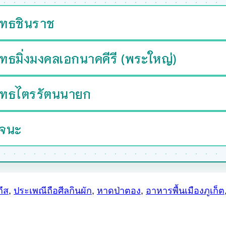
ุทธชินราช
ทธมิ่งมงคลเอกนาคคีรี (พระใหญ่)
ุทธไตรรัตนนายก
จนะ
กีส
,
ประเพณีถือศีลกินผัก
,
หาดป่าตอง
,
อาหารพื้นเมืองภูเก็ต