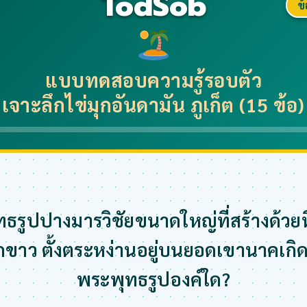
TodSob
ข้
แบบทดสอบความรู้รอบตัว
เจาะลึกไข่มุกอันดามัน ภูเก็ต (15 ข้อ)
ธรูปปางมารวิชัยขนาดใหญ่ที่สร้างด้วย
ขาว ตั้งตระหง่านอยู่บนยอดเขานาคเกิด
พระพุทธรูปองค์ใด?