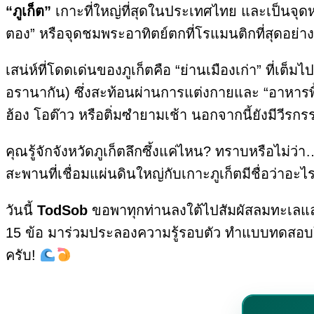
“ภูเก็ต”
เกาะที่ใหญ่ที่สุดในประเทศไทย และเป็นจุดห
ตอง” หรือจุดชมพระอาทิตย์ตกที่โรแมนติกที่สุดอย่
เสน่ห์ที่โดดเด่นของภูเก็ตคือ “ย่านเมืองเก่า” ที่
อรานากัน) ซึ่งสะท้อนผ่านการแต่งกายและ “อาหารพื้
ฮ้อง โอต๊าว หรือติ่มซำยามเช้า นอกจากนี้ยังมีวีรกร
คุณรู้จักจังหวัดภูเก็ตลึกซึ้งแค่ไหน? ทราบหรือไม่ว
สะพานที่เชื่อมแผ่นดินใหญ่กับเกาะภูเก็ตมีชื่อว่าอะไ
วันนี้
TodSob
ขอพาทุกท่านลงใต้ไปสัมผัสลมทะเลแ
15 ข้อ มาร่วมประลองความรู้รอบตัว ทำแบบทดสอบให้
ครับ!