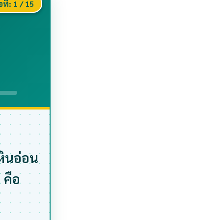
อที่:
1
/ 15
หินอ่อน
 คือ