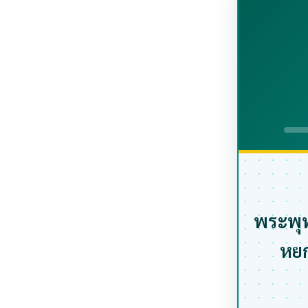
พระพุท
หยก