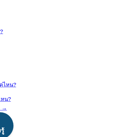
น?
แค่ไหน?
่ไหน?
? →
ู้