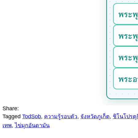
พระพ
พระพุ
พระพ
พระอ
Share:
Tagged
TodSob
,
ความรู้รอบตัว
,
จังหวัดภูเก็ต
,
ชิโนโปรตุ
เทพ
,
ไข่มุกอันดามัน