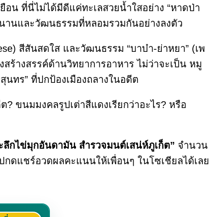
น ที่นี่ไม่ได้มีดีแค่ทะเลสวยน้ำใสอย่าง “หาดป่า
ยาวนานและวัฒนธรรมที่หลอมรวมกันอย่างลงตัว
guese) สีสันสดใส และวัฒนธรรม “บาบ๋า-ย่าหยา” (เพ
งสร้างสรรค์ด้านวิทยาการอาหาร ไม่ว่าจะเป็น หมู
ีสุนทร” ที่ปกป้องเมืองถลางในอดีต
อดีต? ขนมมงคลรูปเต่าสีแดงเรียกว่าอะไร? หรือ
ะลึกไข่มุกอันดามัน สำรวจมนต์เสน่ห์ภูเก็ต”
จำนวน
ปกดแชร์อวดผลคะแนนให้เพื่อนๆ ในโซเชียลได้เลย