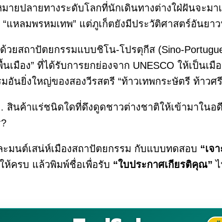
มายปลายทางระดับโลกที่นักเดินทางต่างใฝ่ฝันจะมาเยือ
าง “แหลมพรหมเทพ” แต่ภูเก็ตยังมีประวัติศาสตร์อัน
เต็มไปด้วยสถาปัตยกรรมแบบชิโน-โปรตุกีส (Sino-Portu
นเมือง” ที่ได้รับการยกย่องจาก UNESCO ให้เป็นเมือ
รมอันยิ่งใหญ่ของสองวีรสตรี “ท้าวเทพกระษัตรี ท้าวศร
่า… สินค้าแร่ชนิดใดที่ดึงดูดชาวต่างชาติให้เข้ามาใน
ร?
ละมนต์เสน่ห์เมืองสถาปัตยกรรม กับแบบทดสอบ
“เจา
ครบ แล้วพิมพ์ชื่อเพื่อรับ
“ใบประกาศเกียรติคุณ”
ไ