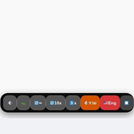
∞
10x
x
รวม
Eng