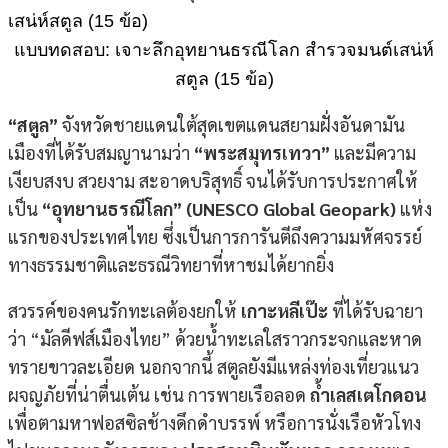
แบบทดสอบ: เจาะลึกอุทยานธรณีโลก สำรวจมนต์เสน่ห์
สตูล (15 ข้อ)
“สตูล”
จังหวัดชายแดนใต้สุดเขตแดนสยามฝั่งอันดามัน
เมืองที่ได้รับสมญานามว่า
“พระสมุทรเทวา”
และมีความ
เงียบสงบ สวยงาม สะอาดบริสุทธิ์ จนได้รับการประกาศให้
เป็น
“อุทยานธรณีโลก” (UNESCO Global Geopark)
แห่ง
แรกของประเทศไทย ซึ่งเป็นการการันตีถึงความมหัศจรรย์
ทางธรรมชาติและธรณีวิทยาที่หาชมได้ยากยิ่ง
สวรรค์ของคนรักทะเลต้องยกให้
เกาะหลีเป๊ะ
ที่ได้รับฉายา
ว่า “มัลดีฟส์เมืองไทย” ด้วยน้ำทะเลใสราวกระจกและหาด
ทรายขาวละเอียด นอกจากนี้ สตูลยังมีแหล่งท่องเที่ยวแนว
ผจญภัยที่น่าตื่นเต้น เช่น การพายเรือลอด
ถ้ำเลสเตโกดอน
เพื่อตามหาฟอสซิลช้างดึกดำบรรพ์ หรือการนั่งเรือหัวโทง