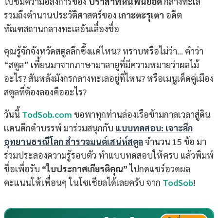
ไปชมความอลังการของ
ปราสาทหินพันยอด
กลางทะเล
รวมถึงตำนานประวัติศาสตร์ของ
เกาะตะรุเตา
อดีต
ทัณฑสถานกลางทะเลอันเลื่องชื่อ
คุณรู้จักจังหวัดสตูลลึกซึ้งแค่ไหน? ทราบหรือไม่ว่า… คำว่า
“สตูล” เพี้ยนมาจากภาษามาลายูที่มีความหมายว่าผลไม้
อะไร? สันหลังมังกรกลางทะเลอยู่ที่ไหน? หรือเมนูเด็ดคู่เมือง
สตูลที่ต้องลองคืออะไร?
วันนี้
TodSob.com
ขอพาทุกท่านล่องเรือข้ามกาลเวลาสู่ดิน
แดนดึกดำบรรพ์ มาร่วมสนุกกับ
แบบทดสอบ: เจาะลึก
อุทยานธรณีโลก สำรวจมนต์เสน่ห์สตูล
จำนวน 15 ข้อ มา
ร่วมประลองความรู้รอบตัว ทำแบบทดสอบให้ครบ แล้วพิมพ์
ชื่อเพื่อรับ
“ใบประกาศเกียรติคุณ”
ไปกดแชร์อวดผล
คะแนนให้เพื่อนๆ ในโซเชียลได้เลยครับ จาก
TodSob
!