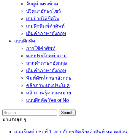
จับคู่คำตรงข้าม
ปริศนาอักษรไขว้
เกมย้ายไม้ขีดไฟ
เกมฝึกพิมพ์คำศัพท์
เติมคำภาษาอังกฤษ
แบบฝึกหัด
การใช้คำศัพท์
ตอบประโยคคำถาม
ลากคำภาษาอังกฤษ
เติมคำภาษาอังกฤษ
พิมพ์ศัพท์ภาษาอังกฤษ
คลิกภาพแต่งประโยค
คลิกภาพรู้ความหมาย
แบบฝึกหัด Yes or No
Search
for:
มาแรงสุด ๆ
เกมเรียงคำ ชุดที่ 1: ลากอักษรจัดเรียงคำศัพท์ หมวดส่วน