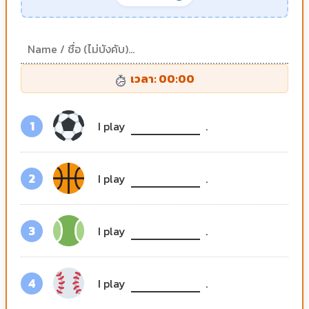
เวลา: 00:00
1
I play
.
2
I play
.
3
I play
.
4
I play
.