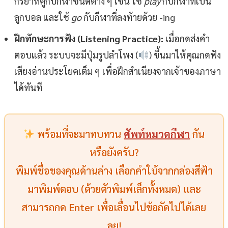
กริยาที่คู่กับกีฬาชนิดต่าง ๆ เช่น ใช้
play
กับกีฬาที่เป็น
ลูกบอล และใช้
go
กับกีฬาที่ลงท้ายด้วย -ing
ฝึกทักษะการฟัง (Listening Practice):
เมื่อกดส่งคำ
ตอบแล้ว ระบบจะมีปุ่มรูปลำโพง (
) ขึ้นมาให้คุณกดฟัง
เสียงอ่านประโยคเต็ม ๆ เพื่อฝึกสำเนียงจากเจ้าของภาษา
ได้ทันที
พร้อมที่จะมาทบทวน
ศัพท์หมวดกีฬา
กัน
หรือยังครับ?
พิมพ์ชื่อของคุณด้านล่าง เลือกคำใบ้จากกล่องสีฟ้า
มาพิมพ์ตอบ (ด้วยตัวพิมพ์เล็กทั้งหมด) และ
สามารถกด Enter เพื่อเลื่อนไปข้อถัดไปได้เลย
ลุย!