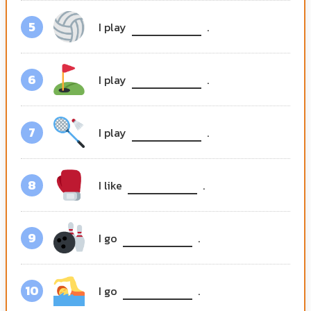
5
I play
.
6
I play
.
7
I play
.
8
I like
.
9
I go
.
10
I go
.