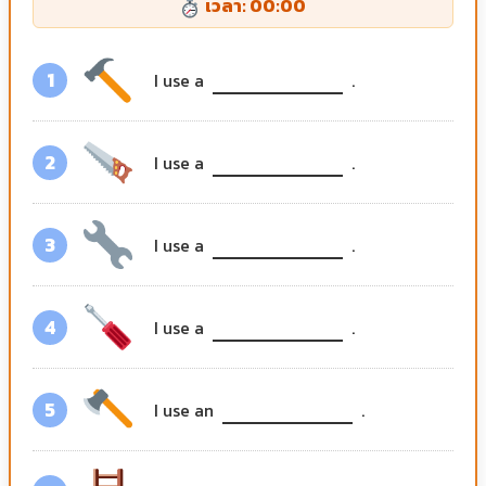
เวลา: 00:00
1
I use a
.
2
I use a
.
3
I use a
.
4
I use a
.
5
I use an
.