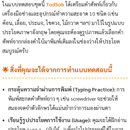
ในแบบทดสอบชุดนี้
TodSob
ได้เตรียมคำศัพท์เกี่ยวกับ
เครื่องมือช่างและอุปกรณ์ทำความสะอาด 10 ชนิด (เช่น
ค้อน, เลื่อย, ประแจ, ไขควง, ไม้กวาด ฯลฯ) มาไว้ในรูปแบบ
ประโยคภาษาอังกฤษ โดยคุณจะต้องดูรูปภาพแล้วเลือกคำ
ศัพท์จากกล่องคำใบ้มาพิมพ์เติมลงในช่องว่างให้ประโยค
สมบูรณ์ครับ
🌟 สิ่งที่คุณจะได้จากการทำแบบทดสอบนี้
กระตุ้นความจำผ่านการพิมพ์ (Typing Practice):
การ
พิมพ์สะกดคำศัพท์ยาว ๆ เช่น screwdriver จะช่วยให้
สมองจดจำตัวอักษรได้แม่นยำกว่าการมองผ่านตา
เรียนรู้รูปประโยคการใช้งาน (Usage):
คุณจะได้ฝึกอ่าน
ประโยค
I use a… (ฉันใช้…)
เพื่อนำไปประยุกต์ใช้ในการ