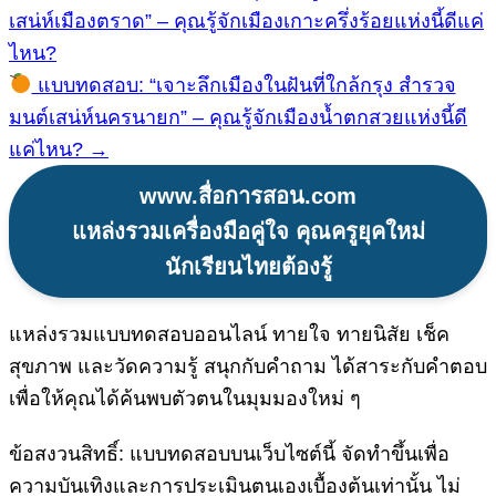
เสน่ห์เมืองตราด” – คุณรู้จักเมืองเกาะครึ่งร้อยแห่งนี้ดีแค่
เรื่อง
ไหน?
แบบทดสอบ: “เจาะลึกเมืองในฝันที่ใกล้กรุง สำรวจ
มนต์เสน่ห์นครนายก” – คุณรู้จักเมืองน้ำตกสวยแห่งนี้ดี
แค่ไหน? →
www.สื่อการสอน.com
แหล่งรวมเครื่องมือคู่ใจ คุณครูยุคใหม่
นักเรียนไทยต้องรู้
แหล่งรวมแบบทดสอบออนไลน์ ทายใจ ทายนิสัย เช็ค
สุขภาพ และวัดความรู้ สนุกกับคำถาม ได้สาระกับคำตอบ
เพื่อให้คุณได้ค้นพบตัวตนในมุมมองใหม่ ๆ
ข้อสงวนสิทธิ์: แบบทดสอบบนเว็บไซต์นี้ จัดทำขึ้นเพื่อ
ความบันเทิงและการประเมินตนเองเบื้องต้นเท่านั้น ไม่