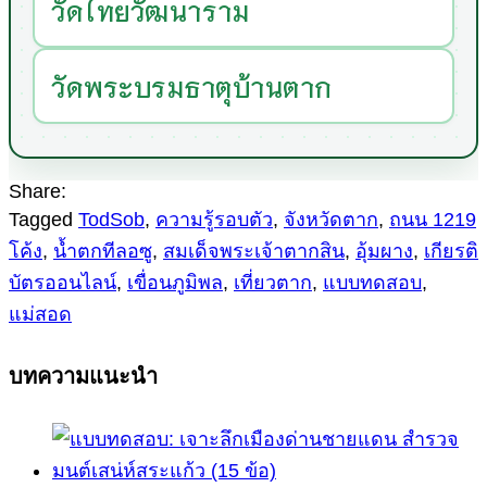
วัดไทยวัฒนาราม
วัดพระบรมธาตุบ้านตาก
Share:
Tagged
TodSob
,
ความรู้รอบตัว
,
จังหวัดตาก
,
ถนน 1219
โค้ง
,
น้ำตกทีลอซู
,
สมเด็จพระเจ้าตากสิน
,
อุ้มผาง
,
เกียรติ
บัตรออนไลน์
,
เขื่อนภูมิพล
,
เที่ยวตาก
,
แบบทดสอบ
,
แม่สอด
บทความแนะนำ