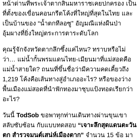
หน้าด่านที่พระเจ้าตากสินมหาราชเคยปกครอง เป็น
ที่ตั้งของเขื่อนคอนกรีตโค้งที่ใหญ่ที่สุดในไทย และ
เป็นบ้านของ “น้ำตกทีลอซู” อัญมณีแห่งผืนป่า
อุ้มผางที่ยิ่งใหญ่ตระการตาระดับโลก
คุณรู้จักจังหวัดตากลึกซึ้งแค่ไหน? ทราบหรือไม่
ว่า… แม่น้ำกั้นพรมแดนไทย-เมียนมาที่แม่สอดคือ
แม่น้ำสายใด? ถนนที่ขึ้นชื่อว่ามีความคดเคี้ยวถึง
1,219 โค้งคือเส้นทางสู่อำเภออะไร? หรือของว่าง
พื้นเมืองแม่สอดที่นำฟักทองมาชุบแป้งทอดเรียกว่า
อะไร?
วันนี้
TodSob
ขอพาทุกท่านเดินทางผ่านขุนเขา
สลับซับซ้อน กับแบบทดสอบ
“เจาะลึกสุดแดนตะวัน
ตก สำรวจมนต์เสน่ห์เมืองตาก”
จำนวน 15 ข้อ มา