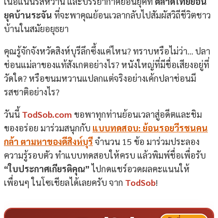
เนื้อแน่นรสหวาน และบรรยากาศย้อนยุคที่
ตลาดไทยย้อน
ยุคบ้านระจัน
ที่จะพาคุณย้อนเวลากลับไปสัมผัสวิถีชีวิตชาว
บ้านในสมัยอยุธยา
คุณรู้จักจังหวัดสิงห์บุรีลึกซึ้งแค่ไหน? ทราบหรือไม่ว่า… ปลา
ช่อนแม่ลาของแท้สังเกตอย่างไร? หนังใหญ่ที่มีชื่อเสียงอยู่ที่
วัดใด? หรือขนมหวานแปลกแต่จริงอย่างเค้กปลาช่อนมี
รสชาติอย่างไร?
วันนี้
TodSob.com
ขอพาทุกท่านย้อนเวลาสู่อดีตและชิม
ของอร่อย มาร่วมสนุกกับ
แบบทดสอบ: ย้อนรอยวีรชนคน
กล้า ตามหาของดีสิงห์บุรี
จำนวน 15 ข้อ มาร่วมประลอง
ความรู้รอบตัว ทำแบบทดสอบให้ครบ แล้วพิมพ์ชื่อเพื่อรับ
“ใบประกาศเกียรติคุณ”
ไปกดแชร์อวดผลคะแนนให้
เพื่อนๆ ในโซเชียลได้เลยครับ จาก
TodSob
!